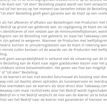
 de klant een “Uit eten” Bestelling plaatst wordt van hem verwacht d
nd (of het terras) op het moment van bestellen totdat de Bestellin
“Uit eten” Bestelling geeft geen garantie aan de Klant op een snell
en als het afleveren of afhalen van Bestellingen met Producten met 
edrijf op grond van geldende wet- en regelgeving de Klant om iden
n identificeren of niet voldoet aan de minimumleeftijdseisen, word
dsgrens van de Bestelling niet geleverd, en staat het Takeaway.com
 in zijn geheel te weigeren. Wanneer de Producten met leeftijdsgre
eleverd, kunnen er annuleringskosten aan de Klant in rekening wo
n minste zullen bestaan uit de waarde van de Producten met leefti
ling.
dt geen aansprakelijkheid in verband met de uitvoering van de 
de Bestelling kan de Klant naar eigen goeddunken kiezen voor het 
schikbare online betaalmethoden. Het geven van Fooi kan mogelijk n
 of “Uit eten” Bestelling.
or de koeriers en kan niet worden beschouwd als betaling voor die
ay.com zal daarbij alleen optreden als tussenpersoon en overdra
Fooi overmaken aan de koeriers als deze direct door Takeaway.com 
 Takeaway.com maar rechtstreeks door het Bedrijf wordt ingeschak
Bedrijf en is het Bedrijf verplicht de Fooi aan de koerier uit te be
Fooi van het Bedrijf naar de koerier niet garanderen of hiervoor 