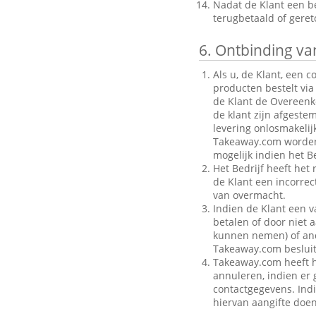
Nadat de Klant een be
terugbetaald of gere
6.
Ontbinding van
Als u, de Klant, een 
producten bestelt via
de Klant de Overeenk
de klant zijn afgeste
levering onlosmakelij
Takeaway.com worden g
mogelijk indien het Be
Het Bedrijf heeft het
de Klant een incorre
van overmacht.
Indien de Klant een v
betalen of door niet a
kunnen nemen) of ande
Takeaway.com besluit
Takeaway.com heeft h
annuleren, indien er g
contactgegevens. Indi
hiervan aangifte doen 