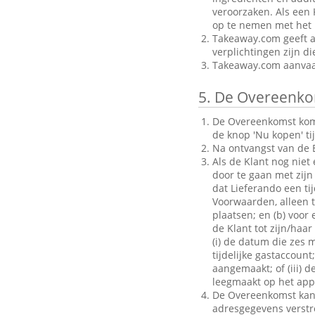
veroorzaken. Als een 
op te nemen met het B
Takeaway.com geeft al
verplichtingen zijn d
Takeaway.com aanvaar
5.
De Overeenko
De Overeenkomst komt 
de knop 'Nu kopen' ti
Na ontvangst van de B
Als de Klant nog niet
door te gaan met zijn 
dat Lieferando een ti
Voorwaarden, alleen to
plaatsen; en (b) voo
de Klant tot zijn/haar
(i) de datum die zes 
tijdelijke gastaccoun
aangemaakt; of (iii) d
leegmaakt op het appa
De Overeenkomst kan a
adresgegevens verstrek