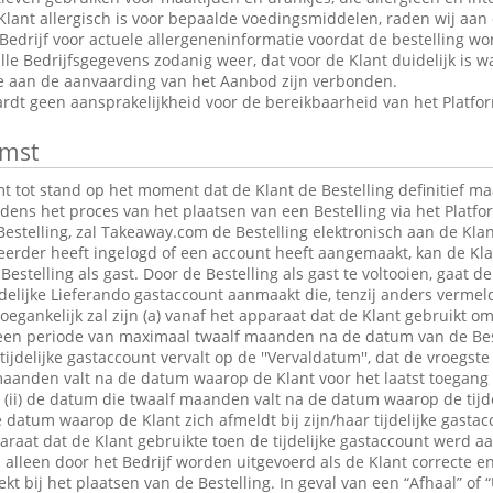
Klant allergisch is voor bepaalde voedingsmiddelen, raden wij aan
edrijf voor actuele allergeneninformatie voordat de bestelling wor
le Bedrijfsgegevens zodanig weer, dat voor de Klant duidelijk is wa
ie aan de aanvaarding van het Aanbod zijn verbonden.
dt geen aansprakelijkheid voor de bereikbaarheid van het Platfo
mst
tot stand op het moment dat de Klant de Bestelling definitief maa
jdens het proces van het plaatsen van een Bestelling via het Platfo
estelling, zal Takeaway.com de Bestelling elektronisch aan de Klan
 eerder heeft ingelogd of een account heeft aangemaakt, kan de K
Bestelling als gast. Door de Bestelling als gast te voltooien, gaat 
jdelijke Lieferando gastaccount aanmaakt die, tenzij anders verme
egankelijk zal zijn (a) vanaf het apparaat dat de Klant gebruikt om
r een periode van maximaal twaalf maanden na de datum van de Bes
 tijdelijke gastaccount vervalt op de ''Vervaldatum'', dat de vroegst
maanden valt na de datum waarop de Klant voor het laatst toegang 
t; (ii) de datum die twaalf maanden valt na de datum waarop de tijde
e datum waarop de Klant zich afmeldt bij zijn/haar tijdelijke gastac
raat dat de Klant gebruikte toen de tijdelijke gastaccount werd 
lleen door het Bedrijf worden uitgevoerd als de Klant correcte en
t bij het plaatsen van de Bestelling. In geval van een “Afhaal” of “U