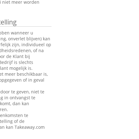
oi niet meer worden
elling
hebben wanneer u
g, onverlet blijven) kan
ijk zijn, individueel op
ndheidsredenen, of na
or de Klant bij
drijf is slechts
ant mogelijk is.
et meer beschikbaar is,
opgegeven of in geval
door te geven, niet te
ng in ontvangst te
akomt, dan kan
ren.
eenkomsten te
telling of de
 dan kan Takeaway.com