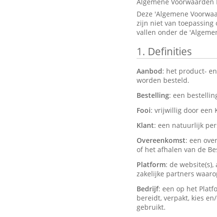
Algemene Voorwaarden 
Deze 'Algemene Voorwaar
zijn niet van toepassing
vallen onder de 'Algeme
1.
Definities
Aanbod
: het product- e
worden besteld.
Bestelling
: een bestelli
Fooi
: vrijwillig door een
Klant
: een natuurlijk pe
Overeenkomst
: een ove
of het afhalen van de Bes
Platform
: de website(s)
zakelijke partners waar
Bedrijf
: een op het Plat
bereidt, verpakt, kies e
gebruikt.