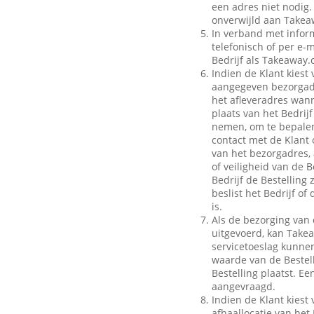
een adres niet nodig.
onverwijld aan Takeaw
In verband met inform
telefonisch of per e-m
Bedrijf als Takeaway.
Indien de Klant kiest 
aangegeven bezorgadr
het afleveradres wann
plaats van het Bedrij
nemen, om te bepalen
contact met de Klant 
van het bezorgadres, 
of veiligheid van de B
Bedrijf de Bestelling
beslist het Bedrijf o
is.
Als de bezorging van 
uitgevoerd, kan Take
servicetoeslag kunnen 
waarde van de Bestell
Bestelling plaatst. E
aangevraagd.
Indien de Klant kiest 
afhaallocatie van het