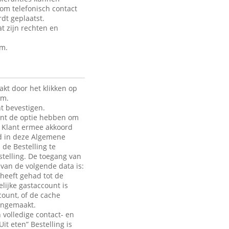
 om telefonisch contact
dt geplaatst.
t zijn rechten en
rm.
kt door het klikken op
rm.
t bevestigen.
lant de optie hebben om
de Klant ermee akkoord
ld in deze Algemene
 de Bestelling te
telling. De toegang van
e van de volgende data is:
heeft gehad tot de
lijke gastaccount is
count, of de cache
aangemaakt.
 volledige contact- en
it eten” Bestelling is