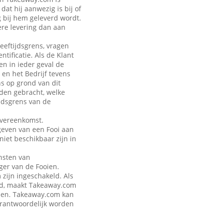
at hij aanwezig is bij of
g bij hem geleverd wordt.
ere levering dan aan
leeftijdsgrens, vragen
tificatie. Als de Klant
en in ieder geval de
 en het Bedrijf tevens
ns op grond van dit
rden gebracht, welke
jdsgrens van de
Overeenkomst.
geven van een Fooi aan
iet beschikbaar zijn in
nsten van
ger van de Fooien.
zijn ingeschakeld. Als
eld, maakt Takeaway.com
talen. Takeaway.com kan
verantwoordelijk worden