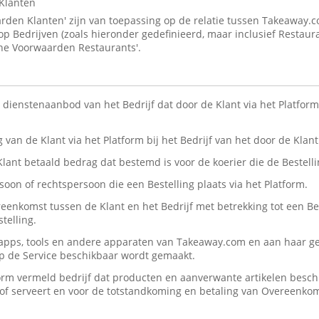
Klanten
den Klanten' zijn van toepassing op de relatie tussen Takeaway.
 op Bedrijven (zoals hieronder gedefinieerd, maar inclusief Restaur
ne Voorwaarden Restaurants'.
n dienstenaanbod van het Bedrijf dat door de Klant via het Platform 
ng van de Klant via het Platform bij het Bedrijf van het door de Kla
 Klant betaald bedrag dat bestemd is voor de koerier die de Bestelli
rsoon of rechtspersoon die een Bestelling plaats via het Platform.
reenkomst tussen de Klant en het Bedrijf met betrekking tot een Be
telling.
, apps, tools en andere apparaten van Takeaway.com en aan haar ge
op de Service beschikbaar wordt gemaakt.
form vermeld bedrijf dat producten en aanverwante artikelen beschik
n/of serveert en voor de totstandkoming en betaling van Overeenko