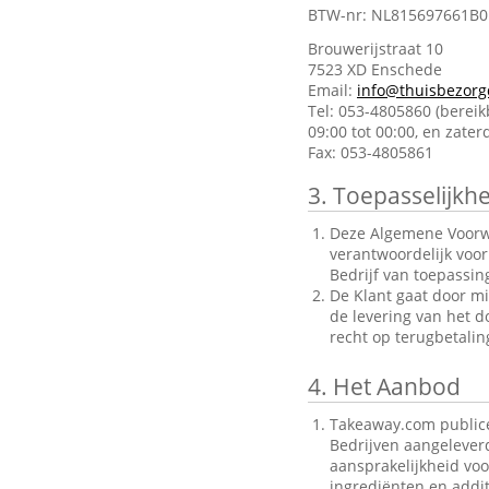
BTW-nr: NL815697661B0
Brouwerijstraat 10
7523 XD Enschede
Email:
info@thuisbezorg
Tel: 053-4805860 (berei
09:00 tot 00:00, en zate
Fax: 053-4805861
3.
Toepasselijkhe
Deze Algemene Voorwa
verantwoordelijk voo
Bedrijf van toepassin
De Klant gaat door mi
de levering van het d
recht op terugbetalin
4.
Het Aanbod
Takeaway.com publice
Bedrijven aangelever
aansprakelijkheid voo
ingrediënten en addit