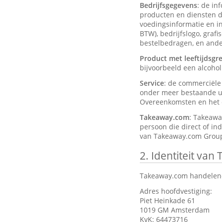
Bedrijfsgegevens
: de in
producten en diensten d
voedingsinformatie en ing
BTW), bedrijfslogo, graf
bestelbedragen, en ander
Product met leeftijdsgr
bijvoorbeeld een alcohol
Service
: de commerciël
onder meer bestaande ui
Overeenkomsten en het d
Takeaway.com
: Takeawa
persoon die direct of in
van Takeaway.com Group
2.
Identiteit van
Takeaway.com handelend
Adres hoofdvestiging:
Piet Heinkade 61
1019 GM Amsterdam
KvK: 64473716