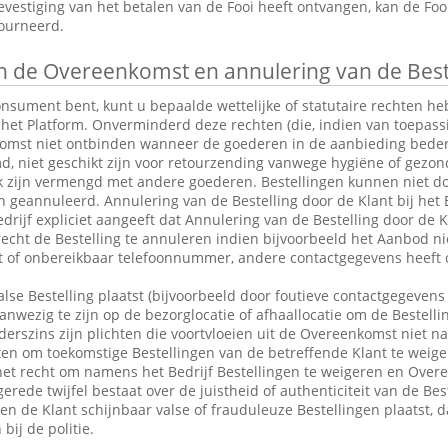
vestiging van het betalen van de Fooi heeft ontvangen, kan de Fo
tourneerd.
 de Overeenkomst en annulering van de Best
consument bent, kunt u bepaalde wettelijke of statutaire rechten 
 het Platform. Onverminderd deze rechten (die, indien van toepassin
omst niet ontbinden wanneer de goederen in de aanbieding bederfel
md, niet geschikt zijn voor retourzending vanwege hygiëne of gezo
k zijn vermengd met andere goederen. Bestellingen kunnen niet do
eannuleerd. Annulering van de Bestelling door de Klant bij het Be
drijf expliciet aangeeft dat Annulering van de Bestelling door de Kl
 recht de Bestelling te annuleren indien bijvoorbeeld het Aanbod ni
ct of onbereikbaar telefoonnummer, andere contactgegevens heeft 
alse Bestelling plaatst (bijvoorbeeld door foutieve contactgegevens 
anwezig te zijn op de bezorglocatie of afhaallocatie om de Bestelli
rszins zijn plichten die voortvloeien uit de Overeenkomst niet n
en om toekomstige Bestellingen van de betreffende Klant te weige
et recht om namens het Bedrijf Bestellingen te weigeren en Over
erede twijfel bestaat over de juistheid of authenticiteit van de Bes
en de Klant schijnbaar valse of frauduleuze Bestellingen plaatst,
bij de politie.