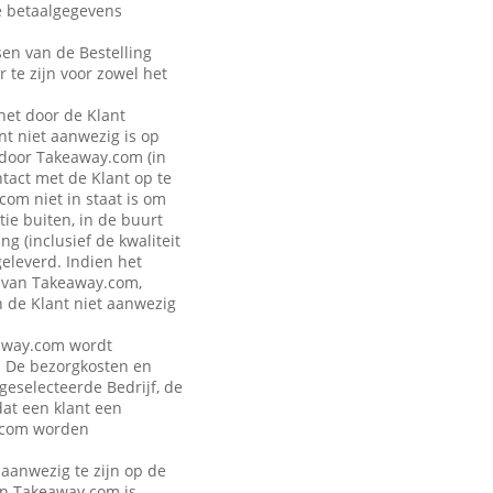
de betaalgegevens
sen van de Bestelling
r te zijn voor zowel het
 het door de Klant
t niet aanwezig is op
 door Takeaway.com (in
ntact met de Klant op te
om niet in staat is om
ie buiten, in de buurt
g (inclusief de kwaliteit
geleverd. Indien het
n van Takeaway.com,
n de Klant niet aanwezig
keaway.com wordt
. De bezorgkosten en
 geselecteerde Bedrijf, de
dat een klant een
y.com worden
 aanwezig te zijn op de
van Takeaway.com is