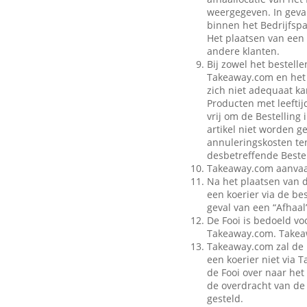
weergegeven. In geval
binnen het Bedrijfspa
Het plaatsen van een 
andere klanten.
Bij zowel het bestell
Takeaway.com en het B
zich niet adequaat ka
Producten met leeftij
vrij om de Bestelling
artikel niet worden g
annuleringskosten te
desbetreffende Bestel
Takeaway.com aanvaar
Na het plaatsen van 
een koerier via de be
geval van een “Afhaal”
De Fooi is bedoeld vo
Takeaway.com. Takeaw
Takeaway.com zal de 
een koerier niet via
de Fooi over naar het 
de overdracht van de 
gesteld.