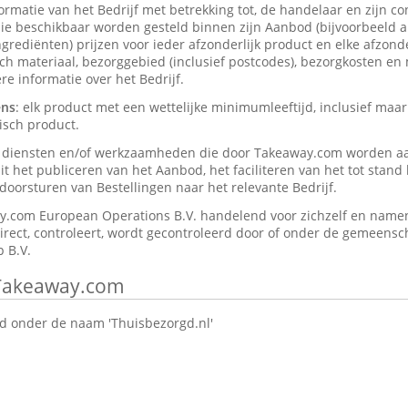
formatie van het Bedrijf met betrekking tot, de handelaar en zijn c
ie beschikbaar worden gesteld binnen zijn Aanbod (bijvoorbeeld a
rediënten) prijzen voor ieder afzonderlijk product en elke afzonder
isch materiaal, bezorggebied (inclusief postcodes), bezorgkosten en
e informatie over het Bedrijf.
ens
: elk product met een wettelijke minimumleeftijd, inclusief maar
isch product.
e diensten en/of werkzaamheden die door Takeaway.com worden a
t het publiceren van het Aanbod, het faciliteren van het tot stan
oorsturen van Bestellingen naar het relevante Bedrijf.
y.com European Operations B.V. handelend voor zichzelf en namen
direct, controleert, wordt gecontroleerd door of onder de gemeensch
 B.V.
 Takeaway.com
 onder de naam 'Thuisbezorgd.nl'