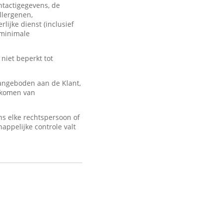
ontactigegevens, de
llergenen,
lijke dienst (inclusief
 minimale
 niet beperkt tot
angeboden aan de Klant,
d komen van
s elke rechtspersoon of
appelijke controle valt