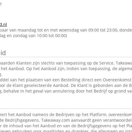
1
d.nl
kbaar van maandag tot en met woensdag van 09:00 tot 23:00, donde
rdag en zondag van 10:00 tot 00:00)
id
arden Klanten zijn slechts van toepassing op de Service. Takeawa
r het Aanbod. Op het Aanbod zijn, indien van toepassing, de alge
g.
ddel van het plaatsen van een Bestelling direct een Overeenkomst 
oor de Klant geselecteerde Aanbod. De Klant is gebonden aan de B
g, behalve in het geval van annulering door het Bedrijf op grond va
ert het Aanbod namens de Bedrijven op het Platform, overeenkom
de Bedrijfsgegevens. Takeaway.com aanvaardt geen verantwoordeli
r de inhoud van het Aanbod en van de Bedrijfsgegevens op het Pla
ieven gebruiken voor maaltijden en drankjes, die allergieën en in