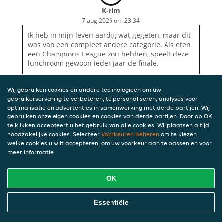
K-rim
7 aug 2026 om 23:34
Ik heb in mijn leven aardig wat gegeten, maar dit
was van een compleet andere categorie. Als eten
een Champions League zou hebben, speelt deze
lunchroom gewoon ieder jaar de finale.
Wij gebruiken cookies en andere technologieën om uw
gebruikerservaring te verbeteren, te personaliseren, analyses voor
optimalisatie en advertenties in samenwerking met derde partijen. Wij
gebruiken onze eigen cookies en cookies van derde partijen. Door op OK
te klikken accepteert u het gebruik van alle cookies. Wij plaatsen altijd
noodzakelijke cookies. Selecteer
Voorkeuren beheren
om te kiezen
welke cookies u wilt accepteren, om uw voorkeur aan te passen en voor
meer informatie.
OK
Essentiële